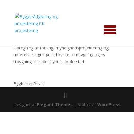
Kviste og tilbygning til
fredet byhus i Middelfart
Optegning af forslag, myndighedsprojektering og
udførelsestegninger af kviste, ombygning og ny
tilbygning til fredet byhus i Middelfart.
Bygherre: Privat
Designet af
Elegant Themes
| Støttet af
WordPress